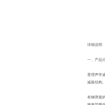
详细说明
一、产品
昱理声学
减振结构
有钢弹簧
频率范围