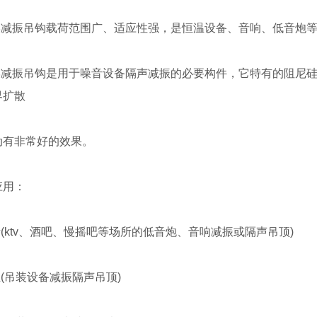
声学减振吊钩载荷范围广、适应性强，是恒温设备、音响、低音炮
声学减振吊钩是用于噪音设备隔声减振的必要构件，它特有的阻尼
界扩散
动有非常好的效果。
应用：
所(ktv、酒吧、慢摇吧等场所的低音炮、音响减振或隔声吊顶)
业(吊装设备减振隔声吊顶)