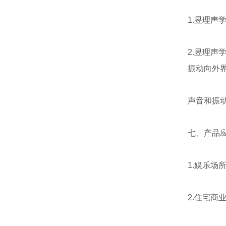
1.昱理
2.昱理
振动向外
声音和振
七、产品
1.娱乐场
2.住宅商