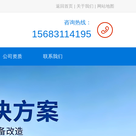
返回首页
|
关于我们
|
网站地图
咨询热线：
15683114195
公司资质
联系我们