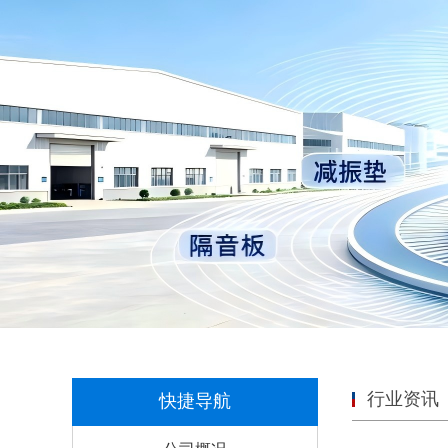
行业资讯
快捷导航