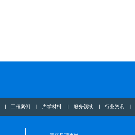
| 工程案例
| 声学材料
| 服务领域
| 行业资讯
|